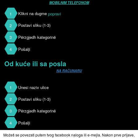
Sa trenutne lokacije
MOBILNIM TELEFONOM
1
Klikni na dugme
popravi
2
Postavi sliku (1-3)
3
Përzgjedh kategorinë
4
Pošalji
Od kuće ili sa posla
NA RAČUNARU
1
Unesi naziv ulice
2
Postavi sliku (1-3)
3
Përzgjedh kategorinë